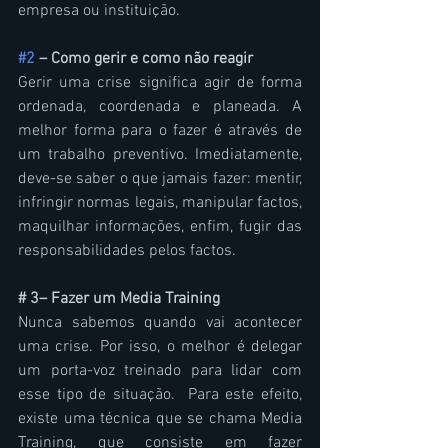
empresa ou instituição.
#2
 – Como gerir e como não reagir
Gerir uma crise significa agir de forma 
ordenada, coordenada e planeada. A 
melhor forma para o fazer é através de 
um trabalho preventivo. Imediatamente, 
deve-se saber o que jamais fazer: mentir, 
infringir normas legais, manipular factos, 
maquilhar informações, enfim, fugir das 
responsabilidades pelos factos.
# 3– Fazer um Media Training
Nunca sabemos quando vai acontecer 
uma crise. Por isso, o melhor é delegar 
um porta-voz treinado para lidar com 
esse tipo de situação.  Para este efeito, 
existe uma técnica que se chama Media 
Training, que consiste em fazer 