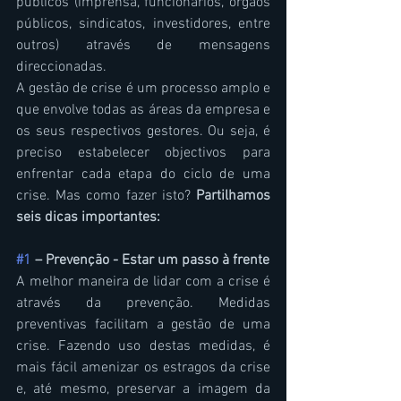
públicos (imprensa, funcionários, órgãos 
públicos, sindicatos, investidores, entre 
outros) através de mensagens 
direccionadas.
A gestão de crise é um processo amplo e 
que envolve todas as áreas da empresa e 
os seus respectivos gestores. Ou seja, é 
preciso estabelecer objectivos para 
enfrentar cada etapa do ciclo de uma 
crise. Mas como fazer isto? 
Partilhamos 
seis dicas importantes:
#1
 – Prevenção - Estar um passo à frente
A melhor maneira de lidar com a crise é 
através da prevenção. Medidas 
preventivas facilitam a gestão de uma 
crise. Fazendo uso destas medidas, é 
mais fácil amenizar os estragos da crise 
e, até mesmo, preservar a imagem da 