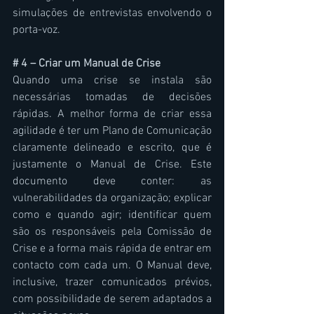
simulações de entrevistas envolvendo o 
porta-voz.
# 4 – Criar um Manual de Crise
Quando uma crise se instala são 
necessárias tomadas de decisões 
rápidas. A melhor forma de criar essa 
agilidade é ter um Plano de Comunicação 
claramente delineado e escrito, que é 
justamente o Manual de Crise. Este 
documento deve conter: as 
vulnerabilidades da organização; explicar 
como e quando agir; identificar quem 
são os responsáveis pela Comissão de 
Crise e a forma mais rápida de entrar em 
contacto com cada um. O Manual deve, 
inclusive, trazer comunicados prévios, 
com possibilidade de serem adaptados a 