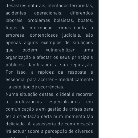
desastres naturais, atentados terroristas, 
acidentes operacionais, diferendos 
laborais, problemas bolsistas, boatos, 
fugas de informação, crimes contra a 
empresa, contenciosos judiciais, são 
apenas alguns exemplos de situações 
que podem vulnerabilizar uma 
organização e afectar os seus principais 
públicos, danificando a sua reputação. 
Por isso, a rapidez da resposta é 
essencial para acorrer - mediaticamente 
- a este tipo de ocorrências.
Numa situação destas, o ideal é recorrer 
a profissionais especializados em 
comunicação e em gestão de crises para 
ter a orientação certa num momento tão 
deliciado. A assessoria de comunicação 
irá actuar sobre a percepção de diversos 