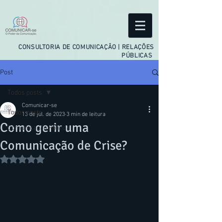
facebook-domain-verification=ftejo4usjwv5gbzssdxyfqeuqi2hxr
CONSULTORIA DE COMUNICAÇÃO | RELAÇÕES
PÚBLICAS
Post
Todos posts
Comunicar-se
Todos posts
13 de jul. de 2023
3 min de leitura
Como gerir uma
Comunicação Política
Comunicação de Crise?
Avaliado com NaN de 5 estrelas.