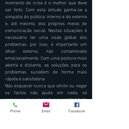
momento de crise é o melhor que deve 
ser feito. Com esta atitude ganha-se a 
simpatia do público interno e do externo 
e, até mesmo, dos próprios meios de 
comunicação social. Nestas situações é 
necessário ter uma visão global dos 
problemas, por isso, é importante um 
olhar externo, não contaminado 
emocionalmente. Com uma postura mais 
aberta e distante, as soluções para os 
problemas sucedem de forma mais 
rápida e satisfatória.
Não esquecer nunca que omitir ou negar 
os factos não ajuda em nada, só 
compromete a imagem e a credibilidade 
da empresa.
Phone
Email
Facebook
Lembrar sempre que partilhar as 
informações é uma forma de gerar 
confiança e credibilidade com todos os 