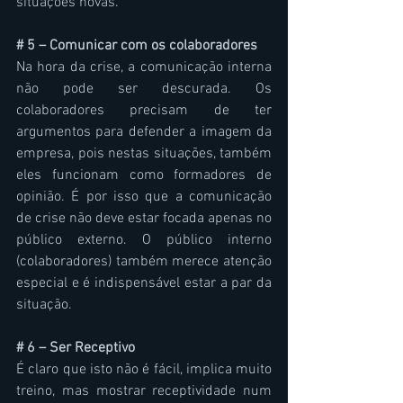
situações novas.
# 5 – Comunicar com os colaboradores
Na hora da crise, a comunicação interna 
não pode ser descurada. Os 
colaboradores precisam de ter 
argumentos para defender a imagem da 
empresa, pois nestas situações, também  
eles funcionam como formadores de 
opinião. É por isso que a comunicação 
de crise não deve estar focada apenas no 
público externo. O público interno 
(colaboradores) também merece atenção 
especial e é indispensável estar a par da 
situação.
# 6 – Ser Receptivo
É claro que isto não é fácil, implica muito 
treino, mas mostrar receptividade num 