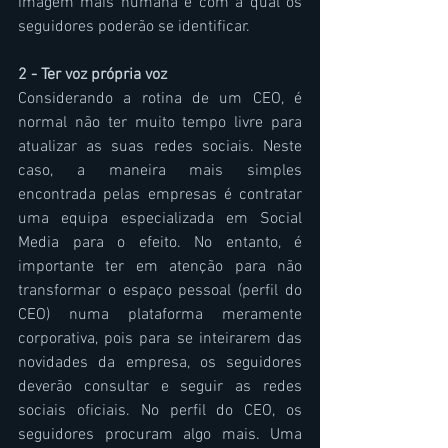
imagem mais humana e com a qual os 
seguidores poderão se identificar.
2 - Ter voz própria voz
Considerando a rotina de um CEO, é 
normal não ter muito tempo livre para 
atualizar as suas redes sociais. Neste 
caso, a maneira mais simples 
encontrada pelas empresas é contratar 
uma equipa especializada em Social 
Media para o efeito. No entanto, é 
importante ter em atenção para não 
transformar o espaço pessoal (perfil do 
CEO) numa plataforma meramente 
corporativa, pois para se inteirarem das 
novidades da empresa, os seguidores 
deverão consultar e seguir as redes 
sociais oficiais. No perfil do CEO, os 
seguidores procuram algo mais. Uma 