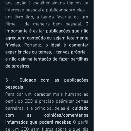
boa opção é escolher alguns tópicos de 
interesse pessoal e publicar sobre eles – 
um livro lido, a banda favorita ou um 
filme – de maneira bem pessoal. 
O 
importante é evitar publicações que não 
agreguem conteúdo ou sejam totalmente 
frívolas
. Portanto, 
o ideal é comentar 
experiências ou temas, - ter voz própria - 
e não cair na tentação de fazer partilhas 
de terceiros. 
3 - Cuidado com as publicações 
pessoais
Para dar um carácter mais humano ao 
perfil do CEO é preciso delimitar certas 
barreiras, e a principal delas é:
 cuidado 
com as opiniões/comentários 
inflamados que poderá receber.
 O perfil 
de um CEO sem filtros sobre o que diz 