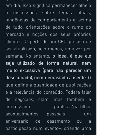
em dia. Isso significa permanecer alheio 
a discussões sobre temas atuais, 
tendências de comportamento e, acima 
de tudo, orientações sobre o rumo do 
mercado e noções dos seus próprios 
clientes. O perfil de um CEO precisa de 
ser atualizado, pelo menos, uma vez por 
semana. No entanto, 
o ideal é que ele 
seja utilizado de forma natural, nem 
muito excessiva (para não parecer um 
desocupado), nem demasiado ausente
. O 
que define a quantidade de publicações 
é a relevância do conteúdo. Poderá falar 
de negócios, claro, mas também é 
interessante publicar/partilhar 
acontecimentos pessoais – um 
aniversário de casamento ou a 
participação num evento–, criando uma 