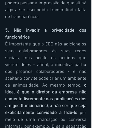
poderá passar a impressão de que ali há 
algo a ser escondido, transmitindo falta 
de transparência.
5. Não invadir a privacidade dos 
funcionários
É importante que o CEO não adicione os 
seus colaboradores às suas redes 
sociais, mas aceite os pedidos que 
vierem deles - afinal, a iniciativa partiu 
dos próprios colaboradores - e não 
aceitar o convite pode criar um ambiente 
de animosidade. Ao mesmo tempo, 
o 
ideal é que o diretor da empresa não 
comente livremente nas publicações dos 
amigos (funcionários), a não ser que seja 
explicitamente convidado a fazê-lo 
por 
meio de uma marcação ou conversa 
informal, por exemplo. E se a separação 