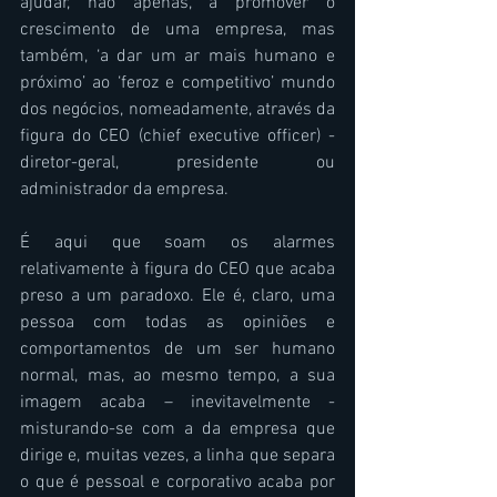
ajudar, não apenas, a promover o 
crescimento de uma empresa, mas 
também, ‘a dar um ar mais humano e 
próximo’ ao ‘feroz e competitivo’ mundo 
dos negócios, nomeadamente, através da 
figura do CEO (chief executive officer) - 
diretor-geral, presidente ou 
administrador da empresa.
É aqui que soam os alarmes 
relativamente à figura do CEO que acaba 
preso a um paradoxo. Ele é, claro, uma 
pessoa com todas as opiniões e 
comportamentos de um ser humano 
normal, mas, ao mesmo tempo, a sua 
imagem acaba – inevitavelmente - 
misturando-se com a da empresa que 
dirige e, muitas vezes, a linha que separa 
o que é pessoal e corporativo acaba por 