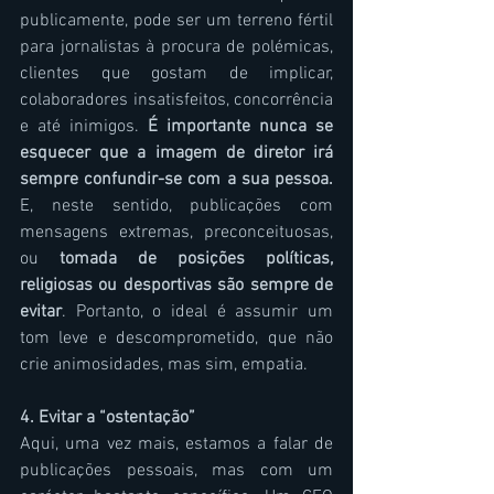
publicamente, pode ser um terreno fértil 
para jornalistas à procura de polémicas, 
clientes que gostam de implicar, 
colaboradores insatisfeitos, concorrência 
e até inimigos. 
É importante nunca se 
esquecer que a imagem de diretor irá 
sempre confundir-se com a sua pessoa.
E, neste sentido, publicações com 
mensagens extremas, preconceituosas, 
ou 
tomada de posições políticas, 
religiosas ou desportivas são sempre de 
evitar
. Portanto, o ideal é assumir um 
tom leve e descomprometido, que não 
crie animosidades, mas sim, empatia.
4. Evitar a “ostentação”
Aqui, uma vez mais, estamos a falar de 
publicações pessoais, mas com um 