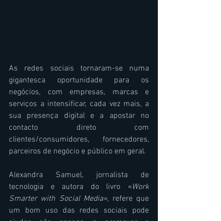
As redes sociais tornaram-se numa 
gigantesca oportunidade para os 
negócios, com empresas, marcas e 
serviços a intensificar, cada vez mais, a 
sua presença digital e a apostar no 
contacto direto com 
clientes/consumidores, fornecedores, 
parceiros de negócio e público em geral.  
Alexandra Samuel, jornalista de 
tecnologia e autora do livro «
Work 
Smarter with Social Media»
, refere que 
um bom uso das redes sociais pode 