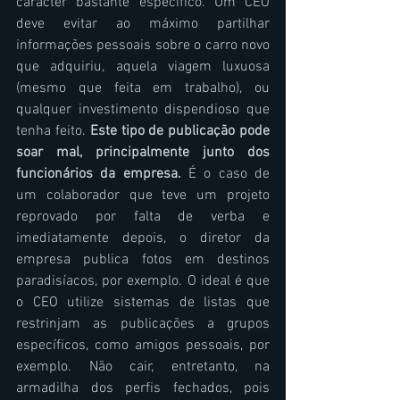
carácter bastante específico. Um CEO 
deve evitar ao máximo partilhar 
informações pessoais sobre o carro novo 
que adquiriu, aquela viagem luxuosa 
(mesmo que feita em trabalho), ou 
qualquer investimento dispendioso que 
tenha feito. 
Este tipo de publicação pode 
soar mal, principalmente junto dos 
funcionários da empresa. 
É o caso de 
um colaborador que teve um projeto 
reprovado por falta de verba e 
imediatamente depois, o diretor da 
empresa publica fotos em destinos 
paradisíacos, por exemplo. O ideal é que 
o CEO utilize sistemas de listas que 
restrinjam as publicações a grupos 
específicos, como amigos pessoais, por 
exemplo. Não cair, entretanto, na 
armadilha dos perfis fechados, pois 