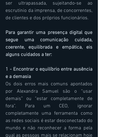
ser ultrapassada, sujeitando-se ao 
escrutínio da imprensa, de concorrentes, 
de clientes e dos próprios funcionários.
Para garantir uma presença digital que 
segue uma comunicação cuidada, 
coerente, equilibrada e empática, eis 
alguns cuidados a ter:
1 - Encontrar o equilíbrio entre ausência 
e a demasia
Os dois erros mais comuns apontados 
por Alexandra Samuel são o “usar 
demais” ou “estar completamente de 
fora”. Para um CEO, ignorar 
completamente uma ferramenta como 
as redes sociais é estar desconectado do 
mundo e não reconhecer a forma pela 
qual as pessoas mais se relacionam hoje 