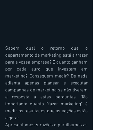
Sabem qual o retorno que o 
departamento de marketing está a trazer 
para a vossa empresa? E quanto ganham 
por cada euro que investem em 
marketing? Conseguem medir? De nada 
adianta apenas planear e executar 
campanhas de marketing se não tiverem 
a resposta a estas perguntas. Tão 
importante quanto “fazer marketing” é 
medir os resultados que as acções estão 
a gerar.
Apresentamos 6 razões e partilhamos as 