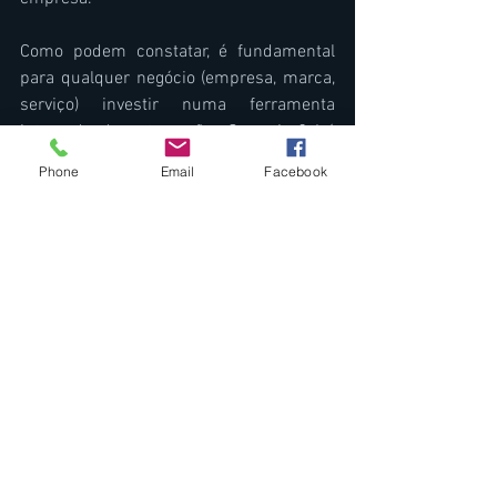
Como podem constatar, é fundamental 
para qualquer negócio (empresa, marca, 
serviço) investir numa ferramenta 
integrada de automação. O motivo? Irá 
ajudar – e muito – a aumentar o ROI das 
Phone
Email
Facebook
acções de marketing, trazendo mais 
previsibilidade para o negócio. Ao 
utilizarem ferramentas para automação 
de marketing, conseguem reunir mais 
dados sobre o perfil do vosso público, 
analisá-los e tomar decisões mais 
assertivas, aumentando a produtividade 
e consequentemente a facturação.
Esclarecidos? Sabemos que pode 
parecer muita informação para 
digerirem: planear, executar, monitorizar 