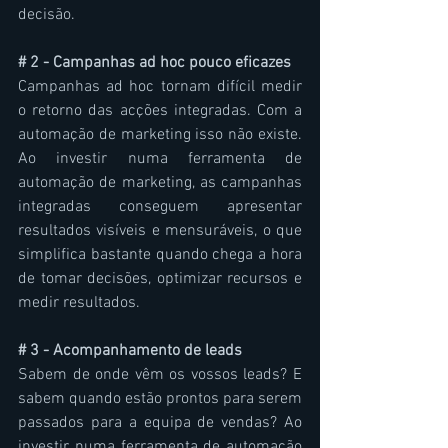
decisão.
# 2 - Campanhas ad hoc pouco eficazes
Campanhas ad hoc tornam difícil medir 
o retorno das acções integradas. Com a 
automação de marketing isso não existe. 
Ao investir numa ferramenta de 
automação de marketing, as campanhas 
integradas conseguem apresentar 
resultados visíveis e mensuráveis, o que 
simplifica bastante quando chega a hora 
de tomar decisões, optimizar recursos e 
medir resultados.
# 3 - Acompanhamento de leads
Sabem de onde vêm os vossos leads? E 
sabem quando estão prontos para serem 
passados para a equipa de vendas? Ao 
investir numa ferramenta de automação 