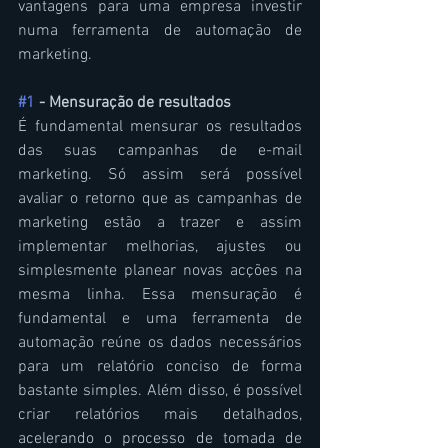
vantagens para uma empresa investir 
numa ferramenta de automação de 
marketing.
#1
 - Mensuração de resultados
É fundamental mensurar os resultados 
das suas campanhas de e-mail 
marketing. Só assim será possível 
avaliar o retorno que as campanhas de 
marketing estão a trazer e assim 
implementar melhorias, ajustes ou 
simplesmente planear novas acções na 
mesma linha. Essa mensuração é 
fundamental e uma ferramenta de 
automação reúne os dados necessários 
para um relatório conciso de forma 
bastante simples. Além disso, é possível 
criar relatórios mais detalhados, 
acelerando o processo de tomada de 