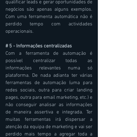
qualificar leads e gerar oportunidades de 
negócios são apenas alguns exemplos. 
Com uma ferramenta automática não é 
perdido tempo com actividades 
operacionais.
# 5 - Informações centralizadas
Com a ferramenta de automação é 
possível centralizar todas as 
informações relevantes numa só 
plataforma. De nada adianta ter várias 
ferramentas de automação (uma para 
redes sociais, outra para criar landing 
pages, outra para email marketing, etc.) e 
não conseguir analisar as informações 
de maneira assertiva e integrada. Ter 
muitas ferramentas irá dispersar a 
atenção da equipa de marketing e vai ser 
perdido mais tempo a agregar toda a 