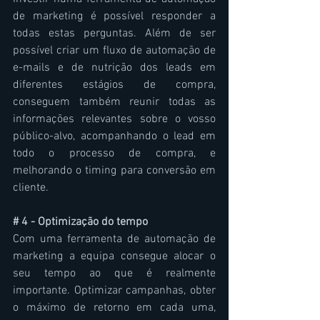
de marketing é possível responder a 
todas estas perguntas. Além de ser 
possível criar um fluxo de automação de 
e-mails e de nutrição dos leads em 
diferentes estágios de compra, 
conseguem também reunir todas as 
informações relevantes sobre o vosso 
público-alvo, acompanhando o lead em 
todo o processo de compra, e 
melhorando o timing para conversão em 
cliente.
# 4 - Optimização do tempo
Com uma ferramenta de automação de 
marketing a equipa consegue alocar o 
seu tempo ao que é realmente 
importante. Optimizar campanhas, obter 
o máximo de retorno em cada uma, 