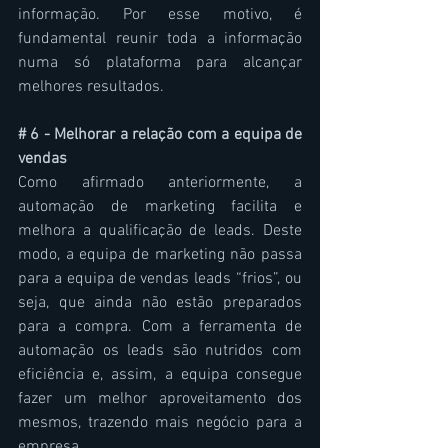
informação. Por esse motivo, é 
fundamental reunir toda a informação 
numa só plataforma para alcançar 
melhores resultados.
# 6 - Melhorar a relação com a equipa de 
vendas
Como afirmado anteriormente, a 
automação de marketing facilita e 
melhora a qualificação de leads. Deste 
modo, a equipa de marketing não passa 
para a equipa de vendas leads “frios”, ou 
seja, que ainda não estão preparados 
para a compra. Com a ferramenta de 
automação os leads são nutridos com 
eficiência e, assim, a equipa consegue 
fazer um melhor aproveitamento dos 
mesmos, trazendo mais negócio para a 
empresa.