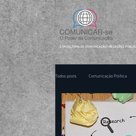
facebook-domain-verification=ftejo4usjwv5gbzssdxyfqeuqi2hxr
CONSULTORIA DE COMUNICAÇÃO | RELAÇÕES PÚBLI
Todos posts
Comunicação Política