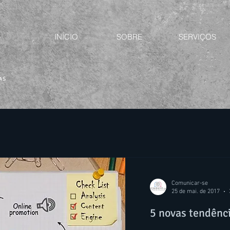
INÍCIO
SOBRE
SERVIÇOS
CAS
Comunicar-se
25 de mai. de 2017
5 novas tendênci