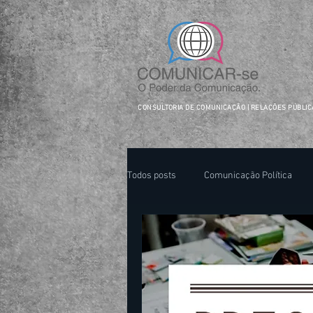
facebook-domain-verification=ftejo4usjwv5gbzssdxyfqeuqi2hxr
CONSULTORIA DE COMUNICAÇÃO | RELAÇÕES PÚBLI
Todos posts
Comunicação Política