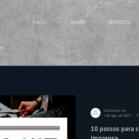
INÍCIO
SOBRE
SERVIÇOS
CAS
Comunicar-se
1 de ago. de 2022
3
10 passos para 
Imprensa