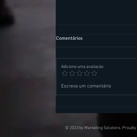
Comentários
Adicione uma avaliação
Como gerir uma Comunicação
Escreva um comentário
de Crise?
© 2023 by Marketing Solutions. Proudly