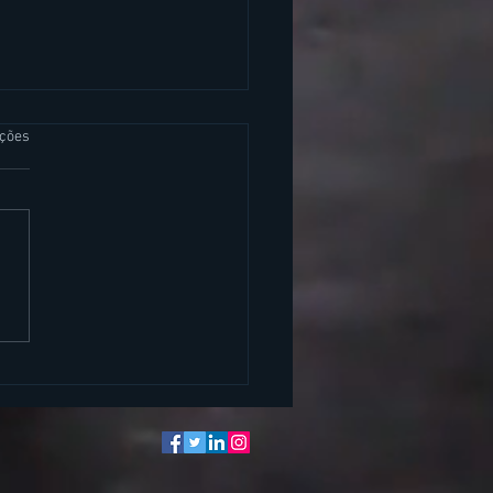
s.
ações
idados que um CEO deve
o comunicar nas redes
is