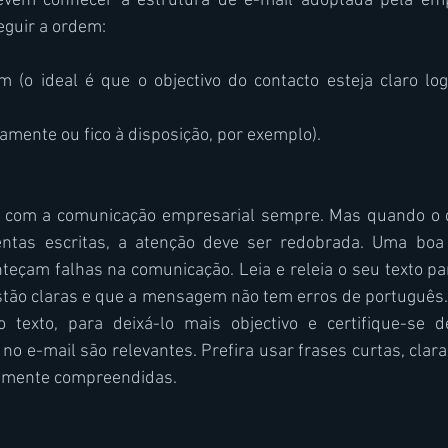
evem conhecer a estrutura de e-mail adoptada pela emp
seguir a ordem:
(o ideal é que o objectivo do contacto esteja claro log
amente ou fico à disposição, por exemplo).
o com a comunicação empresarial sempre. Mas quando o d
ntas escritas, a atenção deve ser redobrada. Uma boa r
teçam falhas na comunicação. Leia e releia o seu texto par
stão claras e que a mensagem não tem erros de português. 
o texto, para deixá-lo mais objectivo e certifique-se 
no e-mail são relevantes. Prefira usar frases curtas, clara
ilmente compreendidas.