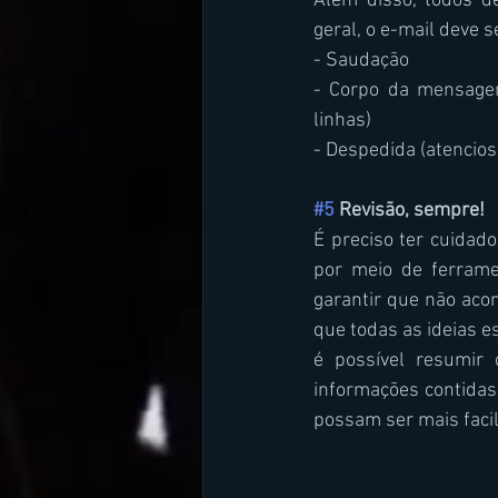
Além disso, todos d
geral, o e-mail deve 
- Saudação
- Corpo da mensagem 
linhas)
- Despedida (atencios
#5
 Revisão, sempre!
É preciso ter cuidad
por meio de ferrame
garantir que não acon
que todas as ideias e
é possível resumir 
informações contidas 
possam ser mais fac