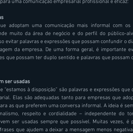
 para uma comunicação empresarial profissional e eficaz:
as
ue adoptam uma comunicação mais informal com os se
nde muito da área de negócio e do perfil do público-al
so evitar palavras e expressões que possam confundir o diál
agem da empresa. De uma forma geral, é importante evit
ões que possam ter duplo sentido e palavras que possam de
em ser usadas
 e “estamos à disposição” são palavras e expressões que 
rial. Elas são adequadas tanto para empresas que adop
ara as que preferem uma conversa informal. A ideia é se
nalismo, respeito e cordialidade – independente do tom
evem ser usadas sempre que possível. Muitas vezes, é po
 frases que ajudem a deixar a mensagem menos negativa.