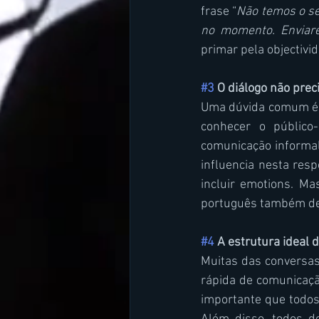
frase “
Não temos o s
no momento. Enviar
primar pela objectivi
#3
 O diálogo não pre
Uma dúvida comum é e
conhecer o público
comunicação informal 
influencia nesta res
incluir emotions. Ma
português também de
#4
 A estrutura ideal 
Muitas das conversas
rápida de comunicaçã
importante que todos