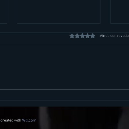
Avaliado com 0 de 5 estrela
Ainda sem avali
10 passos para criar um bom
6 cu
Dossier de Imprensa
ter a
socia
 created with
Wix.com