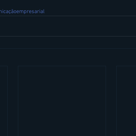
icaçãoempresarial