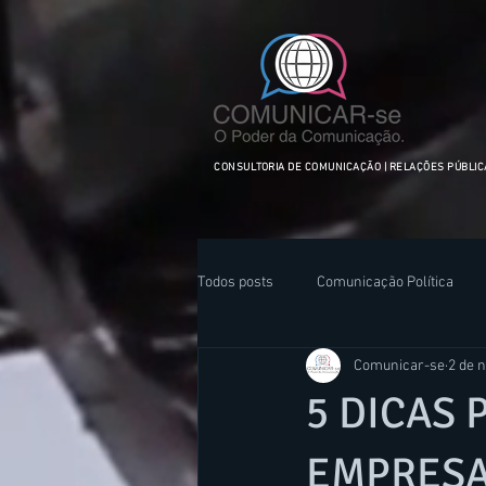
facebook-domain-verification=ftejo4usjwv5gbzssdxyfqeuqi2hxr
CONSULTORIA DE COMUNICAÇÃO | RELAÇÕES PÚBLI
Todos posts
Comunicação Política
Comunicar-se
2 de n
5 DICAS
EMPRESA