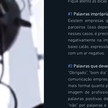
Fique atento às dicas
#1
 Palavras imprópri
Existem empresas q
parceiros (isso depe
nesses casos, é preci
negativamente na im
baixo calão, express
com um ar negativo.
#2
 Palavras que dev
“Obrigado”, “bom dia”
comunicação empresa
mais formal quanto p
imagem de profissio
palavras positivas d
“não” por palavras e