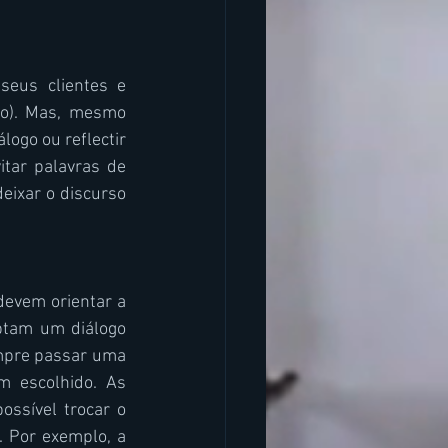
us clientes e 
vo). Mas, mesmo 
ogo ou reflectir 
ar palavras de 
ixar o discurso 
devem orientar a 
tam um diálogo 
mpre passar uma 
 escolhido. As 
ssível trocar o 
 Por exemplo, a 